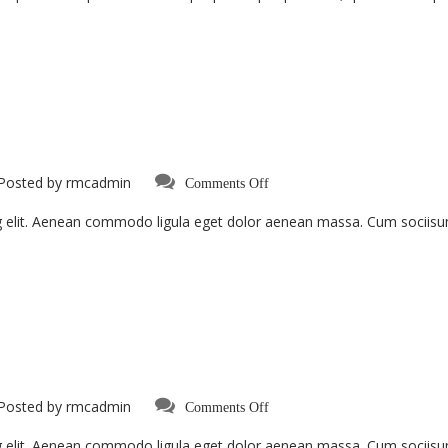
on
Posted by
rmcadmin
Comments Off
Sed
Ut
g elit. Aenean commodo ligula eget dolor aenean massa. Cum sociisu
Perspiciatis
on
Posted by
rmcadmin
Comments Off
Curabitur
Malesiada
g elit. Aenean commodo ligula eget dolor aenean massa. Cum sociisu
Eti