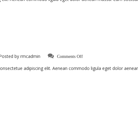
on
Posted by
rmcadmin
Comments Off
Aenean
Fermentum
consectetue adipiscing elit. Aenean commodo ligula eget dolor aene