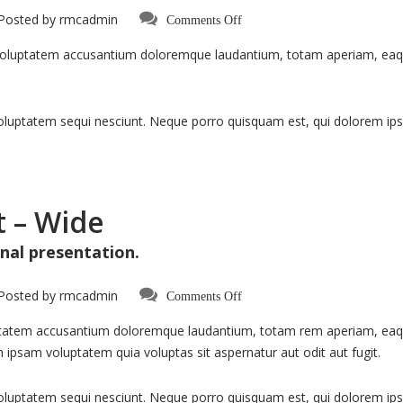
on
Posted by
rmcadmin
Comments Off
Portfolio:
Single
 voluptatem accusantium doloremque laudantium, totam aperiam, eaque 
Project
–
Split
oluptatem sequi nesciunt. Neque porro quisquam est, qui dolorem ips
t – Wide
nal presentation.
on
Posted by
rmcadmin
Comments Off
Portfolio:
Single
uptatem accusantium doloremque laudantium, totam rem aperiam, eaque 
Project
–
 ipsam voluptatem quia voluptas sit aspernatur aut odit aut fugit.
Wide
luptatem sequi nesciunt. Neque porro quisquam est, qui dolorem ipsum 